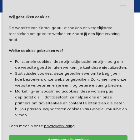
Wij gebruiken cookies
De website van Koraal gebruikt cookies en vergelijkbare
Privacy
technieken om goed te werken en zodat jij een fijne ervaring
hebt.
Disclaimer
Welke cookies gebruiken we?
Toegankelijkheid
Functionele cookies: deze zijn altijd actief en zijn nodig om
de website goed te laten werken. Je kunt deze niet uitzetten.
Statistische cookies: deze gebruiken we om te begrijpen
Cliëntenportaal
hoe bezoekers onze website gebruiken. Zo kunnen we onze
website verbeteren en je een nog betere ervaring bieden.
Medewerkersportaal
Marketing- en socialmediacookies: deze worden pas
geplaatst als jij dat toestaat. Ze helpen ons en onze
partners om advertenties en content te laten zien die beter
TeamViewer
bij jou passen. Wij hanteren cookies van Google, YouTube en
Vimeo.
Lees meer in onze
privacyverklaring
.
Made by Ivengi