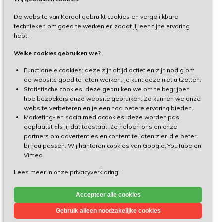
De website van Koraal gebruikt cookies en vergelijkbare
Privacy
technieken om goed te werken en zodat jij een fijne ervaring
hebt.
Disclaimer
Welke cookies gebruiken we?
Toegankelijkheid
Functionele cookies: deze zijn altijd actief en zijn nodig om
de website goed te laten werken. Je kunt deze niet uitzetten.
Statistische cookies: deze gebruiken we om te begrijpen
Cliëntenportaal
hoe bezoekers onze website gebruiken. Zo kunnen we onze
website verbeteren en je een nog betere ervaring bieden.
Medewerkersportaal
Marketing- en socialmediacookies: deze worden pas
geplaatst als jij dat toestaat. Ze helpen ons en onze
partners om advertenties en content te laten zien die beter
TeamViewer
bij jou passen. Wij hanteren cookies van Google, YouTube en
Vimeo.
Lees meer in onze
privacyverklaring
.
Made by Ivengi
Accepteer alle cookies
© Koraal 2026
Gebruik alleen noodzakelijke cookies