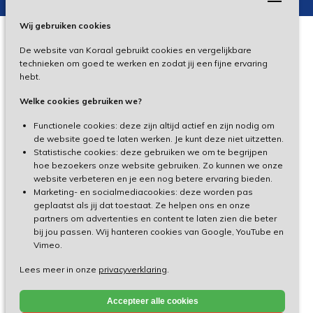
Wij gebruiken cookies
De website van Koraal gebruikt cookies en vergelijkbare
Privacy
technieken om goed te werken en zodat jij een fijne ervaring
hebt.
Disclaimer
Welke cookies gebruiken we?
Toegankelijkheid
Functionele cookies: deze zijn altijd actief en zijn nodig om
de website goed te laten werken. Je kunt deze niet uitzetten.
Statistische cookies: deze gebruiken we om te begrijpen
Cliëntenportaal
hoe bezoekers onze website gebruiken. Zo kunnen we onze
website verbeteren en je een nog betere ervaring bieden.
Medewerkersportaal
Marketing- en socialmediacookies: deze worden pas
geplaatst als jij dat toestaat. Ze helpen ons en onze
partners om advertenties en content te laten zien die beter
TeamViewer
bij jou passen. Wij hanteren cookies van Google, YouTube en
Vimeo.
Lees meer in onze
privacyverklaring
.
Made by Ivengi
Accepteer alle cookies
© Koraal 2026