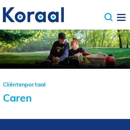
Cliëntenportaal
Caren