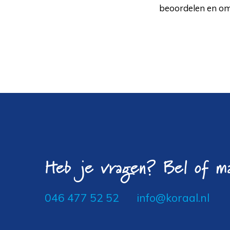
beoordelen en om
Heb je vragen? Bel of ma
046 477 52 52
info@koraal.nl