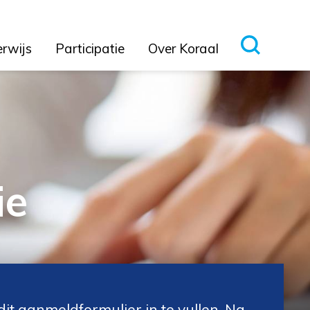
erwijs
Participatie
Over Koraal
ie
it aanmeldformulier in te vullen. Na