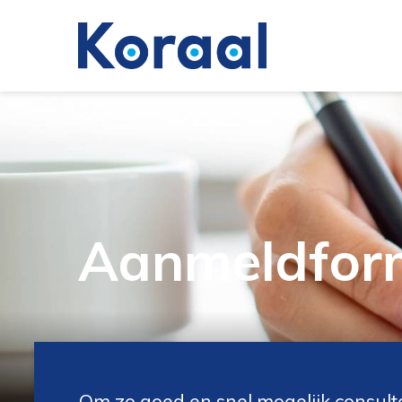
Aanmeldform
Om zo goed en snel mogelijk consulta