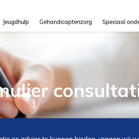
Jeugdhulp
Gehandicaptenzorg
Speciaal ond
ulier consultat
tie en advies te kunnen bieden, vragen wij u d