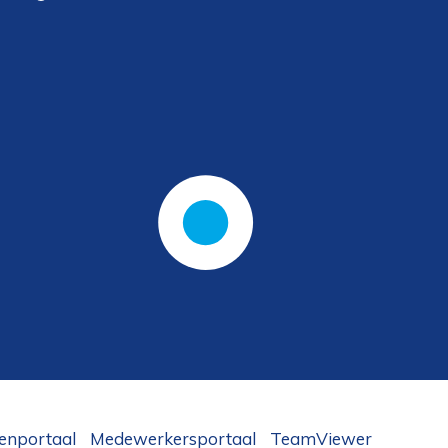
tenportaal
Medewerkersportaal
TeamViewer