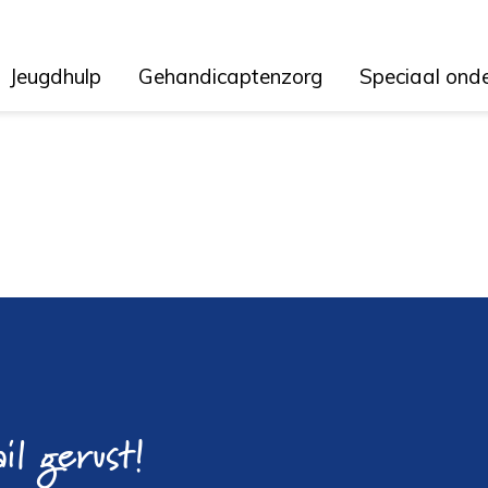
Jeugdhulp
Gehandicaptenzorg
Speciaal ond
il gerust!