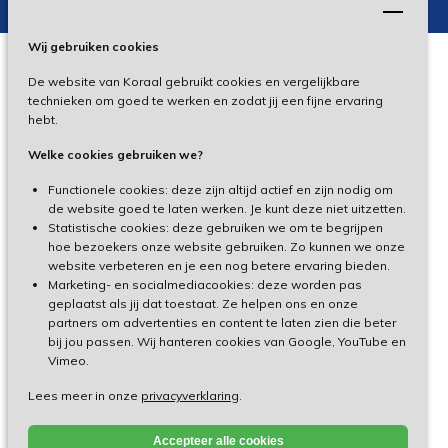
Wij gebruiken cookies
De website van Koraal gebruikt cookies en vergelijkbare
Privacy
technieken om goed te werken en zodat jij een fijne ervaring
hebt.
Disclaimer
Welke cookies gebruiken we?
Toegankelijkheid
Functionele cookies: deze zijn altijd actief en zijn nodig om
de website goed te laten werken. Je kunt deze niet uitzetten.
Statistische cookies: deze gebruiken we om te begrijpen
Cliëntenportaal
hoe bezoekers onze website gebruiken. Zo kunnen we onze
website verbeteren en je een nog betere ervaring bieden.
Medewerkersportaal
Marketing- en socialmediacookies: deze worden pas
geplaatst als jij dat toestaat. Ze helpen ons en onze
partners om advertenties en content te laten zien die beter
TeamViewer
bij jou passen. Wij hanteren cookies van Google, YouTube en
Vimeo.
Lees meer in onze
privacyverklaring
.
Made by Ivengi
Accepteer alle cookies