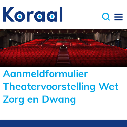
Aanmeldformulier
Theatervoorstelling Wet
Zorg en Dwang