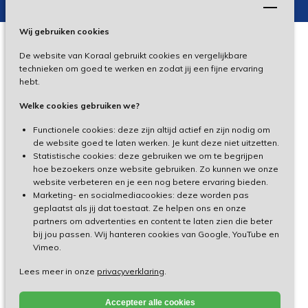
Wij gebruiken cookies
De website van Koraal gebruikt cookies en vergelijkbare
Privacy
technieken om goed te werken en zodat jij een fijne ervaring
hebt.
Disclaimer
Welke cookies gebruiken we?
Toegankelijkheid
Functionele cookies: deze zijn altijd actief en zijn nodig om
de website goed te laten werken. Je kunt deze niet uitzetten.
Statistische cookies: deze gebruiken we om te begrijpen
Cliëntenportaal
hoe bezoekers onze website gebruiken. Zo kunnen we onze
website verbeteren en je een nog betere ervaring bieden.
Medewerkersportaal
Marketing- en socialmediacookies: deze worden pas
geplaatst als jij dat toestaat. Ze helpen ons en onze
partners om advertenties en content te laten zien die beter
TeamViewer
bij jou passen. Wij hanteren cookies van Google, YouTube en
Vimeo.
Lees meer in onze
privacyverklaring
.
Made by Ivengi
Accepteer alle cookies