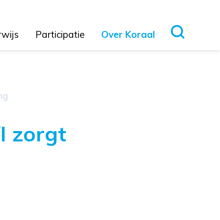
rwijs
Participatie
Over Koraal
ng
I zorgt