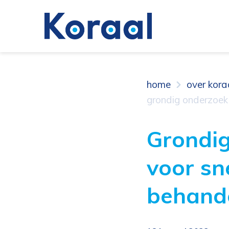
home
over kora
grondig onderzoek b
Grondig
voor sne
behand