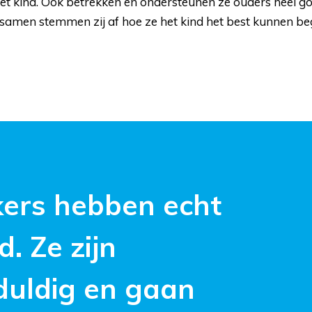
et kind. Ook betrekken en ondersteunen ze ouders heel go
samen stemmen zij af hoe ze het kind het best kunnen be
rs hebben echt 
d. Ze zijn
duldig en gaan