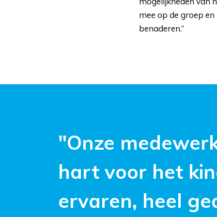
mogelijkheden van h
mee op de groep en 
benaderen.”
"Onze medewerke
hart voor het kin
ervaren, heel ge