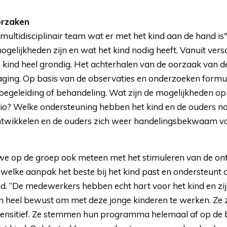
orzaken
n multidisciplinair team wat er met het kind aan de hand is"
gelijkheden zijn en wat het kind nodig heeft. Vanuit versc
kind heel grondig. Het achterhalen van de oorzaak van d
daging. Op basis van de observaties en onderzoeken formu
begeleiding of behandeling. Wat zijn de mogelijkheden op
io? Welke ondersteuning hebben het kind en de ouders nod
ntwikkelen en de ouders zich weer handelingsbekwaam vo
e op de groep ook meteen met het stimuleren van de ontw
 welke aanpak het beste bij het kind past en ondersteunt o
. “De medewerkers hebben echt hart voor het kind en zijn
en heel bewust om met deze jonge kinderen te werken. Ze z
ensitief. Ze stemmen hun programma helemaal af op de 