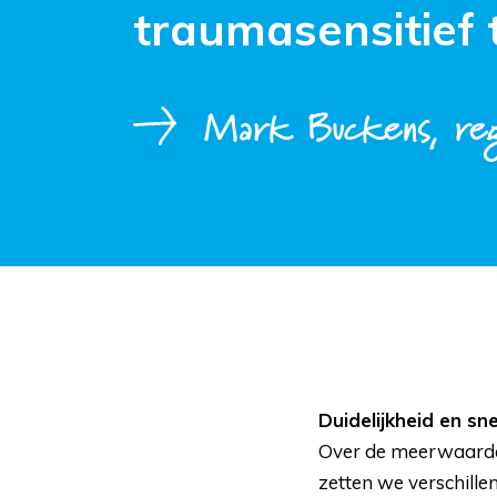
traumasensitief 
Mark Buckens, reg
Duidelijkheid en sne
Over de meerwaarde v
zetten we verschille