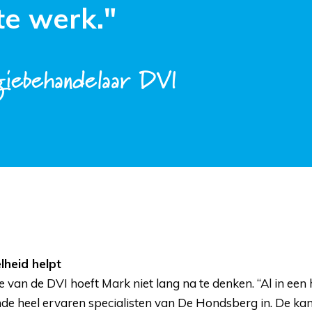
te werk."
iebehandelaar DVI
lheid helpt
an de DVI hoeft Mark niet lang na te denken. “Al in een 
nde heel ervaren specialisten van De Hondsberg in. De ka