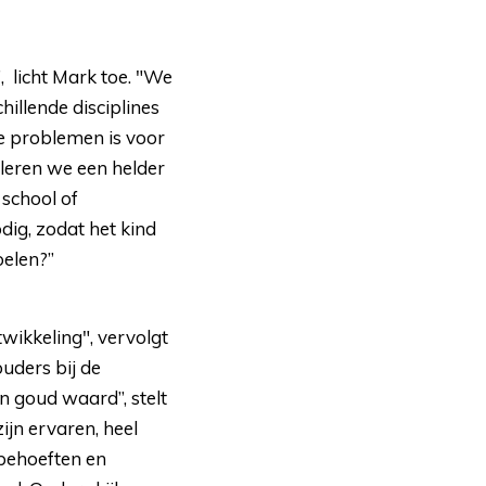
, licht Mark toe. "We 
hillende disciplines
e problemen is voor
leren we een helder
 school of
ig, zodat het kind
elen?”
ikkeling", vervolgt 
uders bij de
 goud waard”, stelt
ijn ervaren, heel
behoeften en