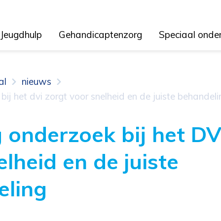
Jeugdhulp
Gehandicaptenzorg
Speciaal onde
al
nieuws
ij het dvi zorgt voor snelheid en de juiste behandeli
 onderzoek bij het DV
lheid en de juiste
eling