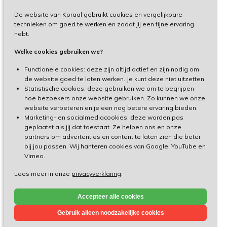
De website van Koraal gebruikt cookies en vergelijkbare
Privacy
technieken om goed te werken en zodat jij een fijne ervaring
hebt.
Disclaimer
Welke cookies gebruiken we?
Toegankelijkheid
Functionele cookies: deze zijn altijd actief en zijn nodig om
de website goed te laten werken. Je kunt deze niet uitzetten.
Statistische cookies: deze gebruiken we om te begrijpen
Cliëntenportaal
hoe bezoekers onze website gebruiken. Zo kunnen we onze
website verbeteren en je een nog betere ervaring bieden.
Medewerkersportaal
Marketing- en socialmediacookies: deze worden pas
geplaatst als jij dat toestaat. Ze helpen ons en onze
partners om advertenties en content te laten zien die beter
TeamViewer
bij jou passen. Wij hanteren cookies van Google, YouTube en
Vimeo.
Lees meer in onze
privacyverklaring
.
Made by Ivengi
Accepteer alle cookies
© Koraal 2026
Gebruik alleen noodzakelijke cookies