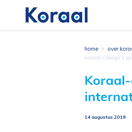
home
over kora
koraal-collega's s
Koraal-
interna
14 augustus 2019