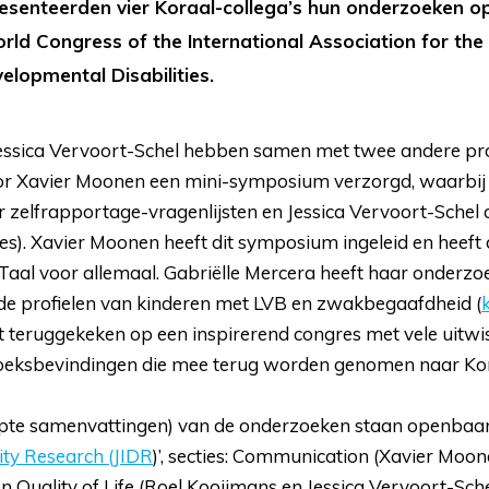
senteerden vier Koraal-collega’s hun onderzoeken o
ld Congress of the International Association for the 
velopmental Disabilities.
essica Vervoort-Schel hebben samen met twee andere pr
or Xavier Moonen een mini-symposium verzorgd, waarbij
 zelfrapportage-vragenlijsten en Jessica Vervoort-Schel 
es). Xavier Moonen heeft dit symposium ingeleid en heeft
Taal voor allemaal. Gabriëlle Mercera heeft haar onderzo
de profielen van kinderen met LVB en zwakbegaafdheid (
dt teruggekeken op een inspirerend congres met vele uitwi
oeksbevindingen die mee terug worden genomen naar Kor
pte samenvattingen) van de onderzoeken staan openbaar 
lity Research (JIDR
)’, secties: Communication (Xavier Moon
n Quality of Life (Roel Kooijmans en Jessica Vervoort-Sche