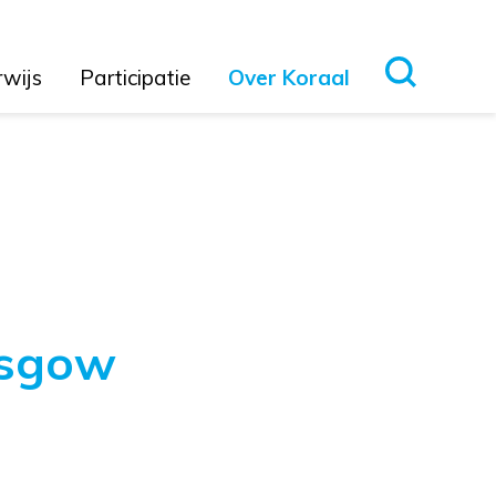
rwijs
Participatie
Over Koraal
asgow