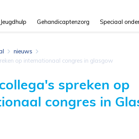
Jeugdhulp
Gehandicaptenzorg
Speciaal onde
al
nieuws
preken op internationaal congres in glasgow
collega's spreken op
tionaal congres in Gl