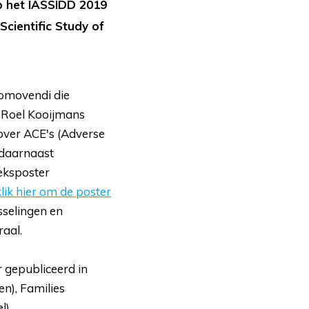
p het IASSIDD 2019
Scientific Study of
omovendi die
 Roel Kooijmans
over ACE's (Adverse
 daarnaast
eksposter
klik hier om de poster
sselingen en
aal.
gepubliceerd in 
en), Families
l).