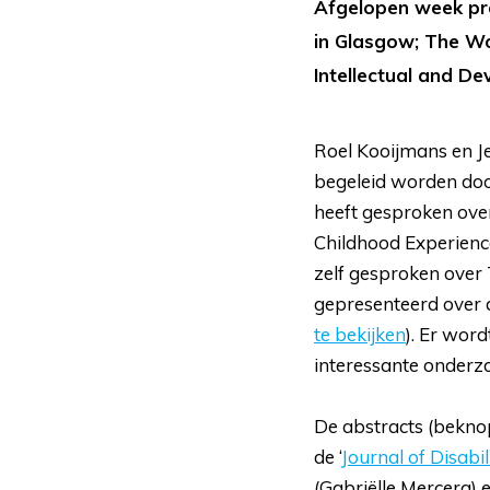
Afgelopen week pre
in Glasgow; The Wor
Intellectual and De
Roel Kooijmans en J
begeleid worden do
heeft gesproken over
Childhood Experienc
zelf gesproken over 
gepresenteerd over 
te bekijken
). Er wor
interessante onderz
De abstracts (bekno
de ‘
Journal of Disabi
(Gabriëlle Mercera) e