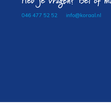
Heb je vragen? Bel of ma
046 477 52 52
info@koraal.nl