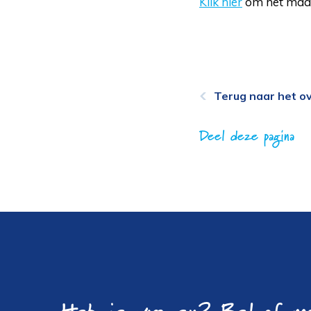
Klik hier
om het maats
Terug naar het ov
Deel deze pagina