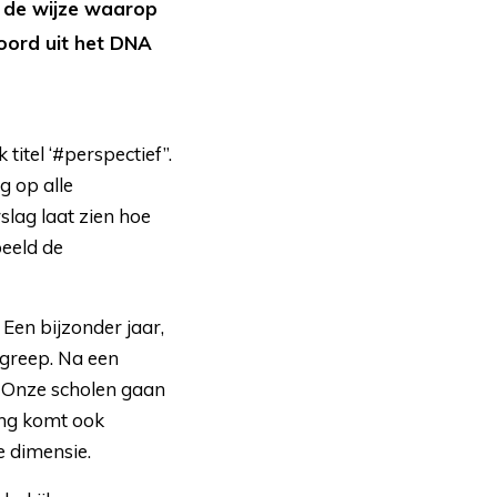
in de wijze waarop
woord uit het DNA
itel ‘#perspectief”.
g op alle
slag laat zien hoe
beeld de
Een bijzonder jaar,
 greep. Na een
g. Onze scholen gaan
ng komt ook
e dimensie.