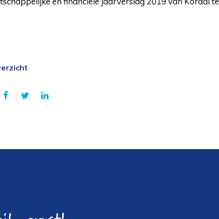
chappelijke en financiële jaarverslag 2019 van Koraal te
erzicht