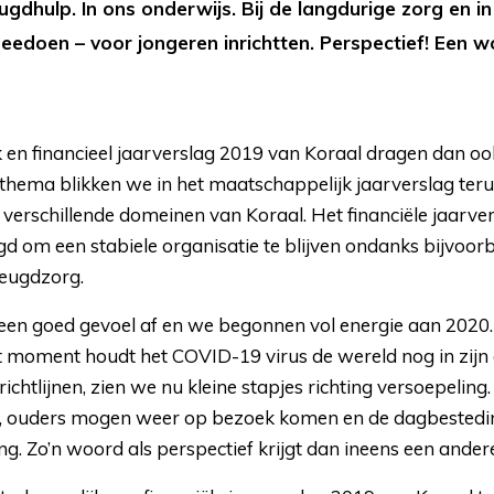
ugdhulp. In ons onderwijs. Bij de langdurige zorg en 
meedoen – voor jongeren inrichtten. Perspectief! Een 
en financieel jaarverslag 2019 van Koraal dragen dan ook t
thema blikken we in het maatschappelijk jaarverslag teru
 verschillende domeinen van Koraal. Het financiële jaarver
agd om een stabiele organisatie te blijven ondanks bijvoor
 jeugdzorg.
een goed gevoel af en we begonnen vol energie aan 2020. 
t moment houdt het COVID-19 virus de wereld nog in zijn
ichtlijnen, zien we nu kleine stapjes richting versoepelin
, ouders mogen weer op bezoek komen en de dagbestedi
 Zo’n woord als perspectief krijgt dan ineens een ander