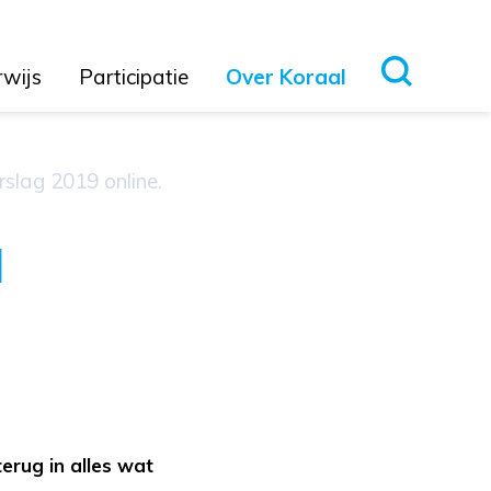
rwijs
Participatie
Over Koraal
rslag 2019 online.
l
terug in alles wat