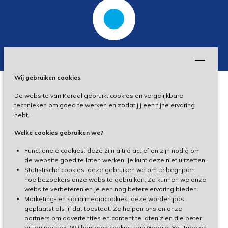
Wij gebruiken cookies
De website van Koraal gebruikt cookies en vergelijkbare
Privacy
technieken om goed te werken en zodat jij een fijne ervaring
hebt.
Disclaimer
Welke cookies gebruiken we?
Toegankelijkheid
Functionele cookies: deze zijn altijd actief en zijn nodig om
de website goed te laten werken. Je kunt deze niet uitzetten.
Statistische cookies: deze gebruiken we om te begrijpen
Cliëntenportaal
hoe bezoekers onze website gebruiken. Zo kunnen we onze
website verbeteren en je een nog betere ervaring bieden.
Medewerkersportaal
Marketing- en socialmediacookies: deze worden pas
geplaatst als jij dat toestaat. Ze helpen ons en onze
partners om advertenties en content te laten zien die beter
TeamViewer
bij jou passen. Wij hanteren cookies van Google, YouTube en