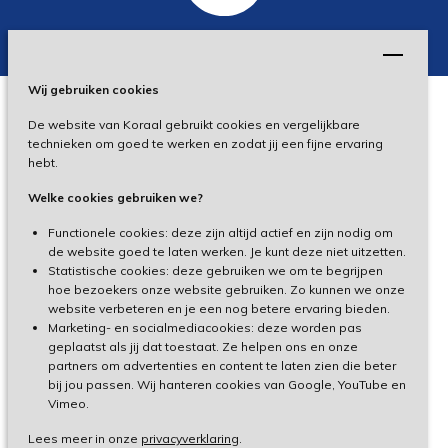
Wij gebruiken cookies
De website van Koraal gebruikt cookies en vergelijkbare
Privacy
technieken om goed te werken en zodat jij een fijne ervaring
hebt.
Disclaimer
Welke cookies gebruiken we?
Toegankelijkheid
Functionele cookies: deze zijn altijd actief en zijn nodig om
de website goed te laten werken. Je kunt deze niet uitzetten.
Statistische cookies: deze gebruiken we om te begrijpen
Cliëntenportaal
hoe bezoekers onze website gebruiken. Zo kunnen we onze
website verbeteren en je een nog betere ervaring bieden.
Medewerkersportaal
Marketing- en socialmediacookies: deze worden pas
geplaatst als jij dat toestaat. Ze helpen ons en onze
partners om advertenties en content te laten zien die beter
TeamViewer
bij jou passen. Wij hanteren cookies van Google, YouTube en
Vimeo.
Lees meer in onze
privacyverklaring
.
Made by Ivengi