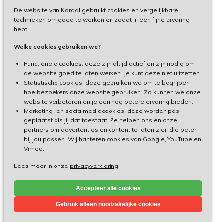
De website van Koraal gebruikt cookies en vergelijkbare
Privacy
technieken om goed te werken en zodat jij een fijne ervaring
hebt.
Disclaimer
Welke cookies gebruiken we?
Toegankelijkheid
Functionele cookies: deze zijn altijd actief en zijn nodig om
de website goed te laten werken. Je kunt deze niet uitzetten.
Statistische cookies: deze gebruiken we om te begrijpen
Cliëntenportaal
hoe bezoekers onze website gebruiken. Zo kunnen we onze
website verbeteren en je een nog betere ervaring bieden.
Medewerkersportaal
Marketing- en socialmediacookies: deze worden pas
geplaatst als jij dat toestaat. Ze helpen ons en onze
partners om advertenties en content te laten zien die beter
TeamViewer
bij jou passen. Wij hanteren cookies van Google, YouTube en
Vimeo.
Lees meer in onze
privacyverklaring
.
Made by Ivengi
Accepteer alle cookies
© Koraal 2026
Gebruik alleen noodzakelijke cookies