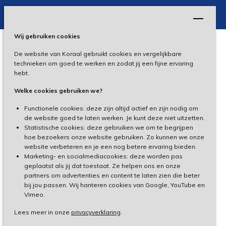
Wij gebruiken cookies
De website van Koraal gebruikt cookies en vergelijkbare
Privacy
technieken om goed te werken en zodat jij een fijne ervaring
hebt.
Disclaimer
Welke cookies gebruiken we?
Toegankelijkheid
Functionele cookies: deze zijn altijd actief en zijn nodig om
de website goed te laten werken. Je kunt deze niet uitzetten.
Statistische cookies: deze gebruiken we om te begrijpen
Cliëntenportaal
hoe bezoekers onze website gebruiken. Zo kunnen we onze
website verbeteren en je een nog betere ervaring bieden.
Medewerkersportaal
Marketing- en socialmediacookies: deze worden pas
geplaatst als jij dat toestaat. Ze helpen ons en onze
partners om advertenties en content te laten zien die beter
TeamViewer
bij jou passen. Wij hanteren cookies van Google, YouTube en
Vimeo.
Lees meer in onze
privacyverklaring
.
Made by Ivengi