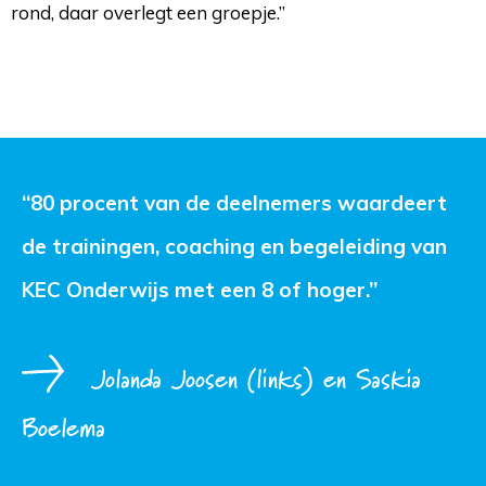
rond, daar overlegt een groepje.”
“80 procent van de deelnemers waardeert 
de trainingen, coaching en begeleiding van
KEC Onderwijs met een 8 of hoger.”
Jolanda Joosen (links) en Saskia
Boelema