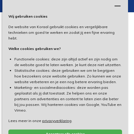
Wij gebruiken cookies
De website van Koraal gebruikt cookies en vergelijkbare
Privacy
technieken om goed te werken en zodat jij een fijne ervaring
hebt.
Disclaimer
Welke cookies gebruiken we?
Toegankelijkheid
Functionele cookies: deze zijn altijd actief en zijn nodig om
de website goed te laten werken. Je kunt deze niet uitzetten.
Statistische cookies: deze gebruiken we om te begrijpen
Cliëntenportaal
hoe bezoekers onze website gebruiken. Zo kunnen we onze
website verbeteren en je een nog betere ervaring bieden.
Medewerkersportaal
Marketing- en socialmediacookies: deze worden pas
geplaatst als jij dat toestaat. Ze helpen ons en onze
partners om advertenties en content te laten zien die beter
TeamViewer
bij jou passen. Wij hanteren cookies van Google, YouTube en
Vimeo.
Lees meer in onze
privacyverklaring
.
Made by Ivengi