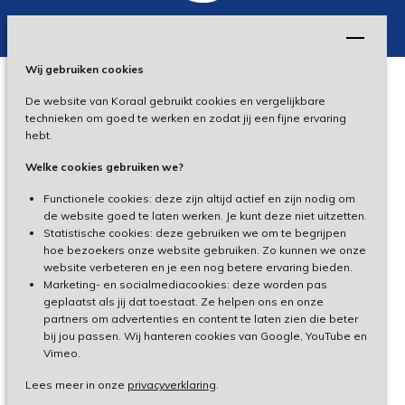
Wij gebruiken cookies
De website van Koraal gebruikt cookies en vergelijkbare
Privacy
technieken om goed te werken en zodat jij een fijne ervaring
hebt.
Disclaimer
Welke cookies gebruiken we?
Toegankelijkheid
Functionele cookies: deze zijn altijd actief en zijn nodig om
de website goed te laten werken. Je kunt deze niet uitzetten.
Statistische cookies: deze gebruiken we om te begrijpen
Cliëntenportaal
hoe bezoekers onze website gebruiken. Zo kunnen we onze
website verbeteren en je een nog betere ervaring bieden.
Medewerkersportaal
Marketing- en socialmediacookies: deze worden pas
geplaatst als jij dat toestaat. Ze helpen ons en onze
partners om advertenties en content te laten zien die beter
TeamViewer
bij jou passen. Wij hanteren cookies van Google, YouTube en
Vimeo.
Lees meer in onze
privacyverklaring
.
Made by Ivengi