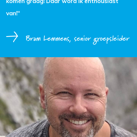
komen graag! Daar word ik enthousiast
van!“
Bram Lemmens, senior groepsleider