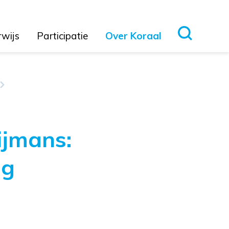
rwijs
Participatie
Over Koraal
ijmans:
ng