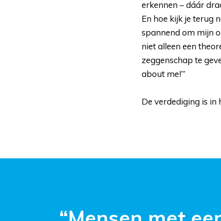
erkennen – dáár draa
En hoe kijk je terug 
spannend om mijn ond
niet alleen een theor
zeggenschap te geven.
about me!’”
De verdediging is in
“Mensen met een