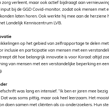
n zorg verleent, maar ook actief bijdraagt aan vernieuwing 
 input bij de GGD Covid-monitor, zodat ook mensen met e
konden laten horen. Ook werkte hij mee aan de herziene 
het Landelijk Kenniscentrum LVB.
ovatie
kkelingen op het gebied van zelfrapportage te delen met 
oor inclusie en participatie van mensen met een verstandel
treept dit hoe belangrijk innovatie is voor Koraal: altijd z
ning van mensen met een verstandelijke beperking en ee
g.
nder
fschrift was lang en intensief. “Ik ben er jaren mee bezig
. Dat was soms pittig, maar ook heel leerzaam. Het mooist
on doen samen met cliënten als co-onderzoekers. Hun st