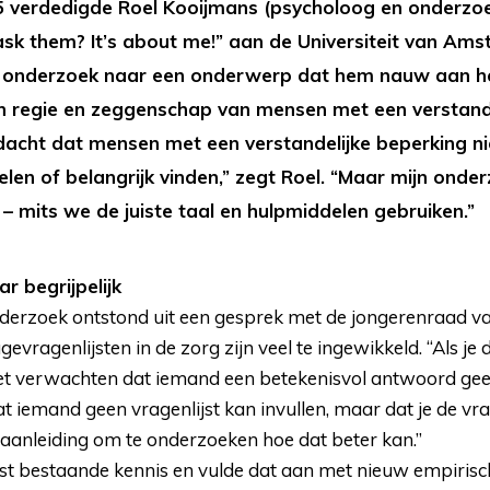
 verdedigde Roel Kooijmans (psycholoog en onderzoek
sk them? It’s about me!” aan de Universiteit van Ams
n onderzoek naar een onderwerp dat hem nauw aan het
n regie en zeggenschap van mensen met een verstande
acht dat mensen met een verstandelijke beperking nie
elen of belangrijk vinden,” zegt Roel. “Maar mijn onder
n – mits we de juiste taal en hulpmiddelen gebruiken.”
r begrijpelijk
onderzoek ontstond uit een gesprek met de jongerenraad v
vragenlijsten in de zorg zijn veel te ingewikkeld. “Als je 
et verwachten dat iemand een betekenisvol antwoord geef
t iemand geen vragenlijst kan invullen, maar dat je de vra
aanleiding om te onderzoeken hoe dat beter kan.”
t bestaande kennis en vulde dat aan met nieuw empirisch 