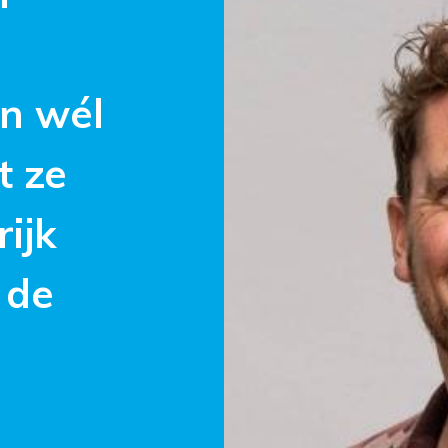
n wél
t ze
ijk
 de