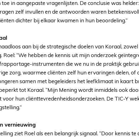
n toe in aangepaste vragenlijsten. De conclusie was helder
agen zelf invullen en de antwoorden waren betekenisvol
liënten dichter bij elkaar kwamen in hun beoordeling.”
aal
naadloos aan bij de strategische doelen van Koraal, zowel i
g. Roel: “We hebben de kennis uit mijn onderzoek geïntegr
frapportage-instrumenten die we nu in de praktijk gebru
ige zorg, waarmee cliënten zelf hun ervaringen delen, of 
ongeren samen met begeleiders het leefklimaat in kaart b
t beperkt tot Koraal. “Mijn Mening wordt inmiddels ook doo
t voor hun cliënttevredenheidsonderzoeken. De TIC-Y wek
stelling.”
an vernieuwing
ling ziet Roel als een belangrijk signaal. “Door kennis te 