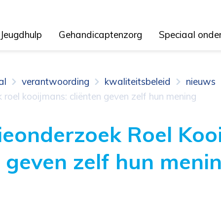
Jeugdhulp
Gehandicaptenzorg
Speciaal onde
al
verantwoording
kwaliteitsbeleid
nieuws
roel kooijmans: cliënten geven zelf hun mening
eonderzoek Roel Koo
n geven zelf hun meni