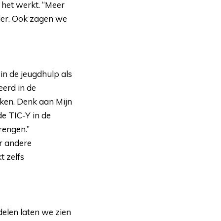
: het werkt. “Meer
ler. Ook zagen we
n de jeugdhulp als 
eerd in de
iken. Denk aan Mijn
de TIC-Y in de
rengen.”
r andere 
t zelfs
delen laten we zien 