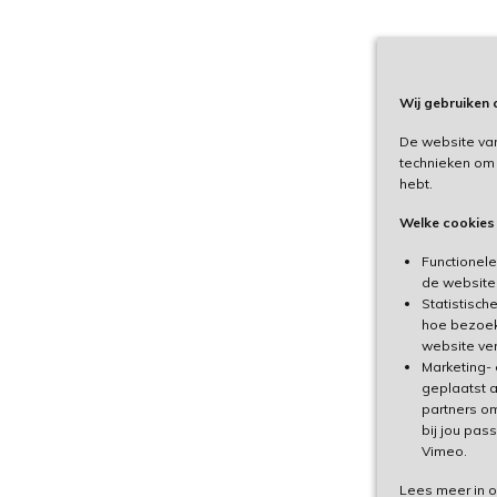
Wij gebruiken
De website van
technieken om 
hebt.
Welke cookies
Functionele 
de website 
Statistisch
hoe bezoek
website ver
Marketing-
geplaatst a
partners om
bij jou pas
Vimeo.
Lees meer in 