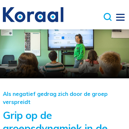
Als negatief gedrag zich door de groep
verspreidt
Grip op de
groepsdynamiek in de