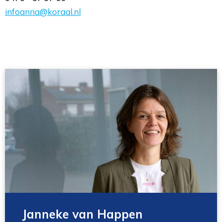
infoanna@koraal.nl
Janneke van Happen