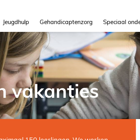
Jeugdhulp
Gehandicaptenzorg
Speciaal ond
n vakanties
maximaal 150 leerlingen. We werken