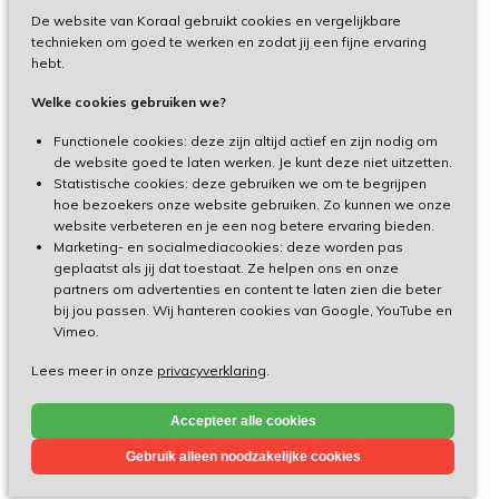
De website van Koraal gebruikt cookies en vergelijkbare
Privacy
technieken om goed te werken en zodat jij een fijne ervaring
hebt.
Disclaimer
Welke cookies gebruiken we?
Toegankelijkheid
Functionele cookies: deze zijn altijd actief en zijn nodig om
de website goed te laten werken. Je kunt deze niet uitzetten.
Statistische cookies: deze gebruiken we om te begrijpen
Cliëntenportaal
hoe bezoekers onze website gebruiken. Zo kunnen we onze
website verbeteren en je een nog betere ervaring bieden.
Medewerkersportaal
Marketing- en socialmediacookies: deze worden pas
geplaatst als jij dat toestaat. Ze helpen ons en onze
partners om advertenties en content te laten zien die beter
TeamViewer
bij jou passen. Wij hanteren cookies van Google, YouTube en
Vimeo.
Lees meer in onze
privacyverklaring
.
Made by Ivengi
Accepteer alle cookies
© Koraal 2026
Gebruik alleen noodzakelijke cookies