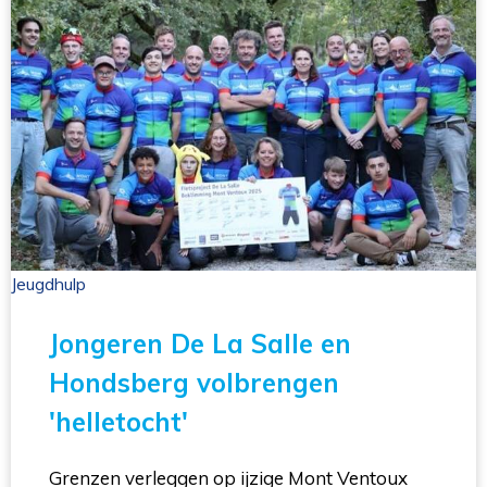
Jeugdhulp 
Jongeren De La Salle en
Hondsberg volbrengen
'helletocht'
Grenzen verleggen op ijzige Mont Ventoux