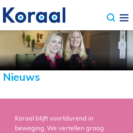
Nieuws
Koraal blijft voortdurend in
beweging. We vertellen graag