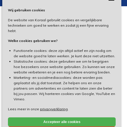
Wij gebruiken cookies
De website van Koraal gebruikt cookies en vergelijkbare
Privacy
technieken om goed te werken en zodat jij een fijne ervaring
hebt.
Disclaimer
Welke cookies gebruiken we?
Toegankelijkheid
Functionele cookies: deze zijn altijd actief en zijn nodig om
de website goed te laten werken. Je kunt deze niet uitzetten.
Statistische cookies: deze gebruiken we om te begrijpen
Cliëntenportaal
hoe bezoekers onze website gebruiken. Zo kunnen we onze
website verbeteren en je een nog betere ervaring bieden.
Medewerkersportaal
Marketing- en socialmediacookies: deze worden pas
geplaatst als jij dat toestaat. Ze helpen ons en onze
partners om advertenties en content te laten zien die beter
TeamViewer
bij jou passen. Wij hanteren cookies van Google, YouTube en
Vimeo.
Lees meer in onze
privacyverklaring
.
Made by Ivengi
Accepteer alle cookies
© Koraal 2026