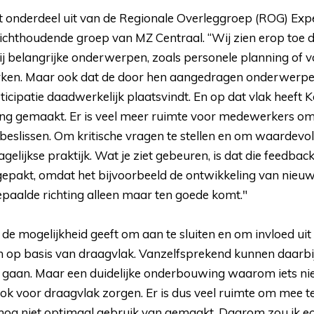
 onderdeel uit van de Regionale Overleggroep (ROG) Exper
zichthoudende groep van MZ Centraal. “Wij zien erop toe
j belangrijke onderwerpen, zoals personele planning of
ken. Maar ook dat de door hen aangedragen onderwerp
icipatie daadwerkelijk plaatsvindt. En op dat vlak heeft K
ng gemaakt. Er is veel meer ruimte voor medewerkers om
beslissen. Om kritische vragen te stellen en om waardevoll
elijkse praktijk. Wat je ziet gebeuren, is dat die feedback 
pakt, omdat het bijvoorbeeld de ontwikkeling van nieuwe 
paalde richting alleen maar ten goede komt."
de mogelijkheid geeft om aan te sluiten en om invloed uit 
n op basis van draagvlak. Vanzelfsprekend kunnen daarbij
 gaan. Maar een duidelijke onderbouwing waarom iets niet 
ook voor draagvlak zorgen. Er is dus veel ruimte om mee t
 nog niet optimaal gebruik van gemaakt. Daarom zou ik ec