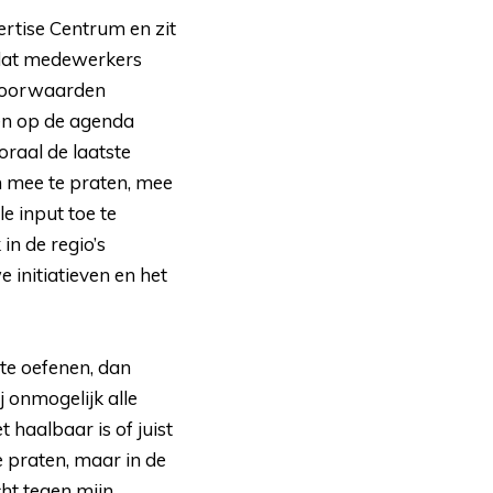
tise Centrum en zit 
 dat medewerkers
 voorwaarden
en op de agenda
oraal de laatste
 mee te praten, mee
e input toe te
in de regio’s
initiatieven en het
te oefenen, dan 
 onmogelijk alle
haalbaar is of juist
e praten, maar in de
ht tegen mijn