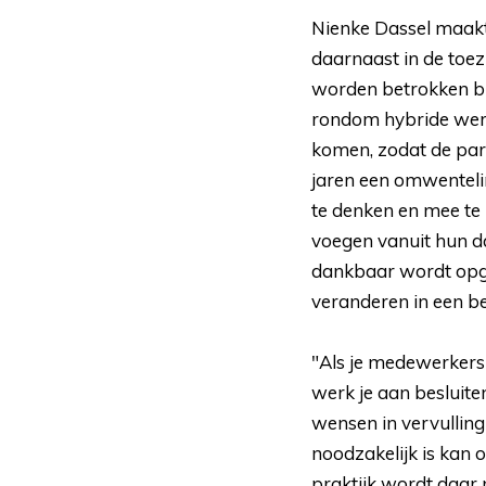
Nienke Dassel maakt
daarnaast in de toe
worden betrokken bi
rondom hybride wer
komen, zodat de part
jaren een omwenteli
te denken en mee te 
voegen vanuit hun dag
dankbaar wordt opge
veranderen in een be
"Als je medewerkers 
werk je aan besluite
wensen in vervulling
noodzakelijk is kan 
praktijk wordt daar