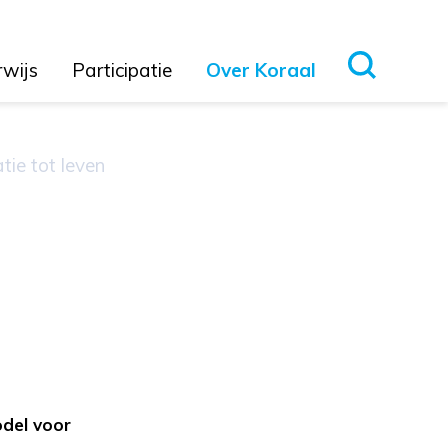
rwijs
Participatie
Over Koraal
tie tot leven
del voor