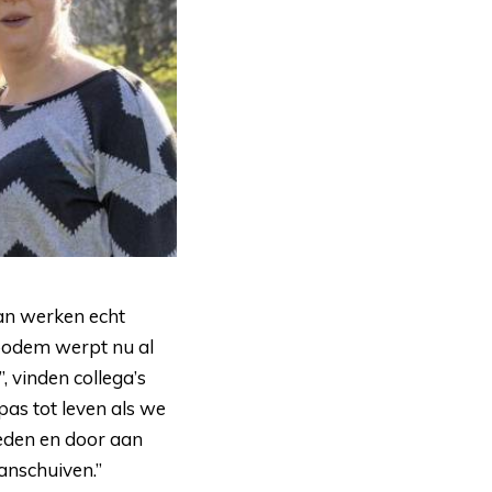
van werken echt
sbodem werpt nu al
, vinden collega’s
as tot leven als we
ieden en door aan
anschuiven.”