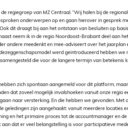
 de regiegroep van MZ Centraal. “Wij halen bij de region
esproken onderwerpen op en gaan hierover in gesprek m
 “Ook dit draagt bij aan het ontstaan van besluiten op bas
naast neem ik in de regio Noordoost-Brabant deel aan het
der andere meedenkt en mee-adviseert over het jaarplan 
dezeggenschapsmodel werd geïntroduceerd hebben we m
amengesteld die voor de langere termijn van betekenis ka
hebben zich spontaan aangemeld voor dit platform, maar
den dat zoveel mogelijk invalshoeken vanuit onze regio ee
gaan naar versterking. En die hebben we gevonden. Met al
alle geledingen zijn aangehaakt: vanuit meerdere locaties
ening en het primaire proces tot de accountmanager en de 
t aan dat er veel belangstelling is voor participatieve me