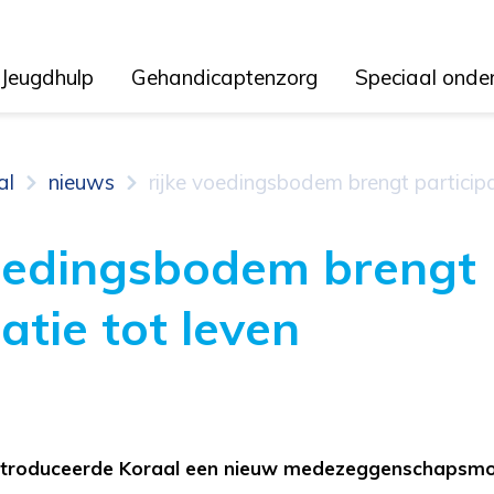
Jeugdhulp
Gehandicaptenzorg
Speciaal onde
al
nieuws
rijke voedingsbodem brengt participa
oedingsbodem brengt
atie tot leven
 introduceerde Koraal een nieuw medezeggenschapsmo