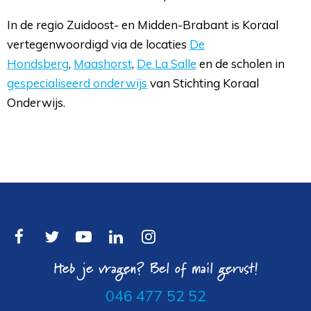
In de regio Zuidoost- en Midden-Brabant is Koraal
vertegenwoordigd via de locaties
De
Hondsberg
,
Maashorst
,
De La Salle
en de scholen in 
gespecialiseerd onderwijs
van Stichting Koraal 
Onderwijs.
Heb je vragen? Bel of mail gerust!
046 477 52 52