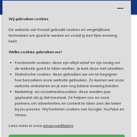
Wij gebruiken cookies
De website van Koraal gebruikt cookies en vergelijkbare
Privacy
technieken om goed te werken en zodat jij een fijne ervaring
hebt.
Disclaimer
Welke cookies gebruiken we?
Toegankelijkheid
Functionele cookies: deze zijn altijd actief en zijn nodig om
de website goed te laten werken. Je kunt deze niet uitzetten.
Statistische cookies: deze gebruiken we om te begrijpen
Cliëntenportaal
hoe bezoekers onze website gebruiken. Zo kunnen we onze
website verbeteren en je een nog betere ervaring bieden.
Medewerkersportaal
Marketing- en socialmediacookies: deze worden pas
geplaatst als jij dat toestaat. Ze helpen ons en onze
partners om advertenties en content te laten zien die beter
TeamViewer
bij jou passen. Wij hanteren cookies van Google, YouTube en
Vimeo.
Lees meer in onze
privacyverklaring
.
Made by Ivengi