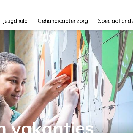
Jeugdhulp
Gehandicaptenzorg
Speciaal ond
n vakanties