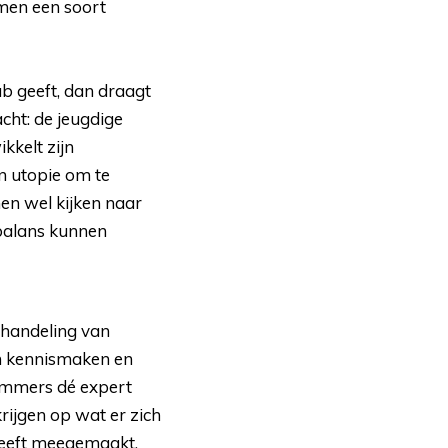
rmen een soort
ub geeft, dan draagt 
cht: de jeugdige
ikkelt zijn
en utopie om te
en wel kijken naar
balans kunnen
handeling van 
an kennismaken en
n immers dé expert
rijgen op wat er zich
heeft meegemaakt.