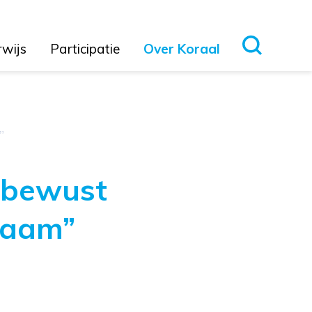
rwijs
Participatie
Over Koraal
”
nbewust
waam”