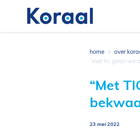
home
over kora
“met tic gaan we
“Met T
bekwaa
23 mei 2022