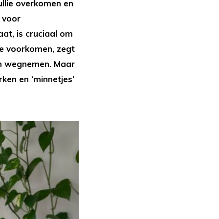
jullie overkomen en
 voor
at, is cruciaal om
te voorkomen, zegt
en wegnemen. Maar
rken en ‘minnetjes’