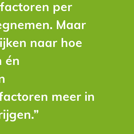
ofactoren per
wegnemen. Maar
ijken naar hoe
n én
n
actoren meer in
ijgen.”