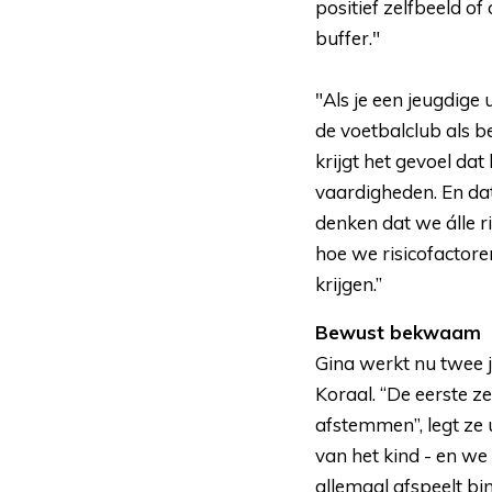
positief zelfbeeld o
buffer."
"Als je een jeugdige 
de voetbalclub als b
krijgt het gevoel dat
vaardigheden. En dat 
denken dat we álle 
hoe we risicofactor
krijgen.”
Bewust bekwaam
Gina werkt nu twee 
Koraal. “De eerste 
afstemmen”, legt ze u
van het kind - en we
allemaal afspeelt b