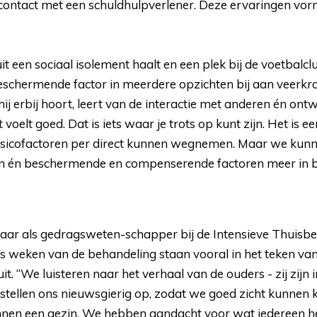
f contact met een schuldhulpverlener. Deze ervaringen vo
uit een sociaal isolement haalt en een plek bij de voetbalcl
eschermende factor in meerdere opzichten bij aan veerkra
 hij erbij hoort, leert van de interactie met anderen én ontw
voelt goed. Dat is iets waar je trots op kunt zijn. Het is e
risicofactoren per direct kunnen wegnemen. Maar we kunn
en én beschermende en compenserende factoren meer in 
jaar als gedragsweten-schapper bij de Intensieve Thuisbe
zes weken van de behandeling staan vooral in het teken v
it. “We luisteren naar het verhaal van de ouders - zij zij
 stellen ons nieuwsgierig op, zodat we goed zicht kunnen k
innen een gezin. We hebben aandacht voor wat iedereen 