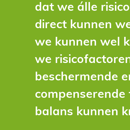
dat we álle risic
direct kunnen 
we kunnen wel k
we risicofactore
beschermende e
compenserende f
balans kunnen kr