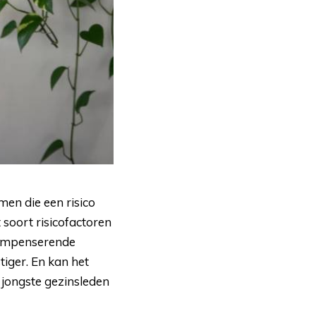
men die een risico
 soort risicofactoren
compenserende
iger. En kan het
 jongste gezinsleden