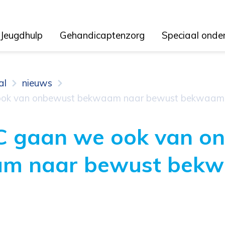
Jeugdhulp
Gehandicaptenzorg
Speciaal onde
al
nieuws
 ook van onbewust bekwaam naar bewust bekwaam
IC gaan we ook van o
m naar bewust bek