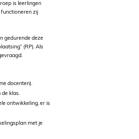
roep is leerlingen
functioneren zij
en gedurende deze 
laatsing” (RP). Als
gevraagd.
ime docenten).
de klas.
e ontwikkeling, er is
kelingsplan met je