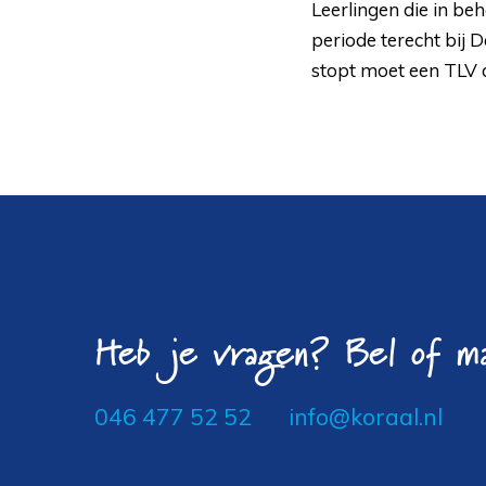
Leerlingen die in b
periode terecht bij D
stopt moet een TLV
Heb je vragen? Bel of ma
046 477 52 52
info@koraal.nl