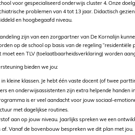
chool voor gespecialiseerd onderwijs cluster 4. Onze doelg
hiatrische problemen van 4 tot 13 jaar. Didactisch gezien 
iddeld en hoogbegaafd niveau.
handeling zijn van een zorgpartner van De Kornalijn kunn
rden op de school op basis van de regeling “residentiële p
t moet een TLV (toelaatbaarheidsverklaring) worden aan
rsteuning bieden we jou:
s in kleine klassen. Je hebt één vaste docent (of twee partt
rs en onderwijsassistenten zijn extra helpende handen in 
rogramma is er veel aandacht voor jouw sociaal-emotionel
uctuur met dagelijkse routines.
stof aan op jouw niveau. Jaarlijks spreken we een ontwik
 af. Vanaf de bovenbouw bespreken we dit plan met jou.