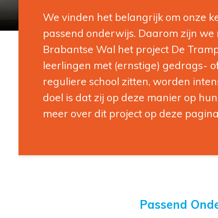
We vinden het belangrijk om onze ke
passend onderwijs. Daarom zijn w
Brabantse Wal het project De Trampo
leerlingen met (ernstige) gedrags-
reguliere school zitten, worden inten
doel is dat zij op deze manier op hun
meer over dit project op deze pagin
Passend Onde