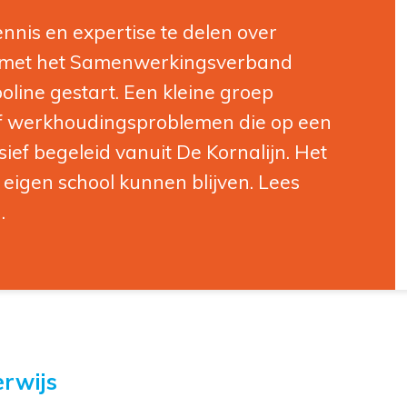
nnis en expertise te delen over
e met het Samenwerkingsverband
line gestart. Een kleine groep
 of werkhoudingsproblemen die op een
sief begeleid vanuit De Kornalijn. Het
 eigen school kunnen blijven. Lees
a.
rwijs