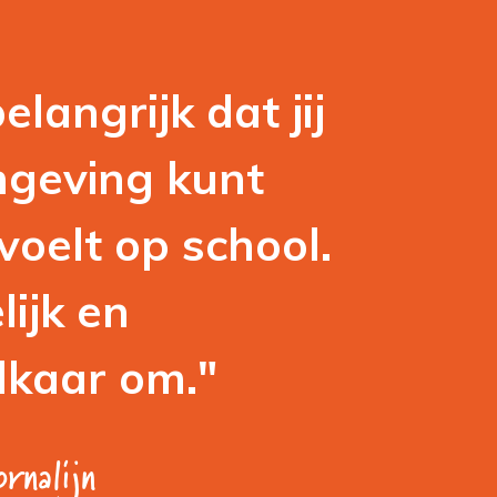
langrijk dat jij 
mgeving kunt
 voelt op school.
ijk en
lkaar om."
rnalijn