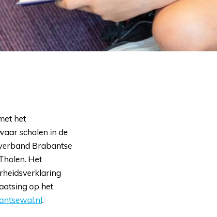
met het
waar scholen in de
gsverband Brabantse
Tholen. Het
heidsverklaring
aatsing op het
ntsewal.nl
.